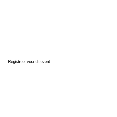
Home
»
Events
»
PLNT Festival
PLNT Festival
Registreer voor dit event