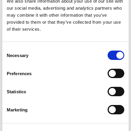
We also share information about your use of our site with
our social media, advertising and analytics partners who
may combine it with other information that you’ve
provided to them or that they’ve collected from your use
of their services.
Consent
Necessary
Selection
Preferences
Statistics
Evenement datum
25/06/2025
Marketing
PLNT Leiden
Locatie