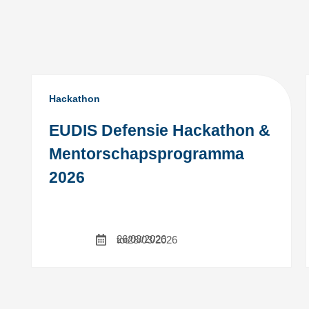
Hackathon
EUDIS Defensie Hackathon &
Mentorschapsprogramma
2026
26/03/2026
tot
28/03/2026