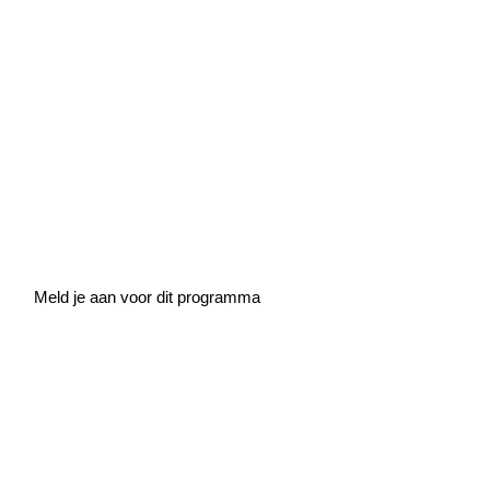
Home
»
Risicobeoordeling bij meerdere gevaren
Risicobeoordeling bij
meerdere gevaren
De cursus legt uit hoe je een risicobeoordeling uitvoert aan de
hand van ruimtelijke informatie over gevaren.
Meld je aan voor dit programma