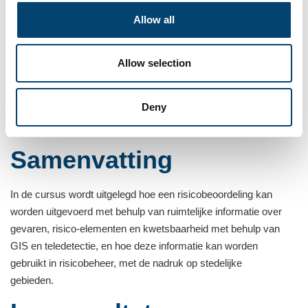
Taal
Allow all
Allow selection
Taal
Deny
Dit programma wordt alleen in het Engels gegeven.
Dit
programma is alleen in het Engels.
Samenvatting
In de cursus wordt uitgelegd hoe een risicobeoordeling kan
worden uitgevoerd met behulp van ruimtelijke informatie over
gevaren, risico-elementen en kwetsbaarheid met behulp van
GIS en teledetectie, en hoe deze informatie kan worden
gebruikt in risicobeheer, met de nadruk op stedelijke
gebieden.