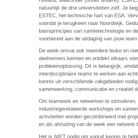
Holland, waaronder (onder andere): ESA 
natuurlijk de drie universiteiten zelf. Je 
ESTEC, het technische hart van ESA. Vervo
voordat je terugkeert naar Noordwijk. Gedu
basisprincipes van ruimtetechnologie en d
voorbereid aan de uitdaging van jouw team
De week omvat ook meerdere leuke en niet-r
deelnemers kennen en ontdekt elkaars ste
probleemoplossing. Dit is belangrijk, omda
interdisciplinaire teams te werken aan echt
kennis uit verschillende vakgebieden nodig z
samenwerking, communicatie en creatief d
Om teamwork en netwerken te stimuleren,
industriegerelateerde workshops en samen
activiteiten worden gecombineerd met proje
en als afsluiting van de week een netwerk
Het is NIET nodig om vooraf kennis te he