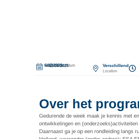
6/07/2025
Verschillend
tot
Evenement datum
11/07/2025
Location
Over het progr
Gedurende de week maak je kennis met en 
ontwikkelingen en (onderzoeks)activiteiten
Daarnaast ga je op een rondleiding langs ru