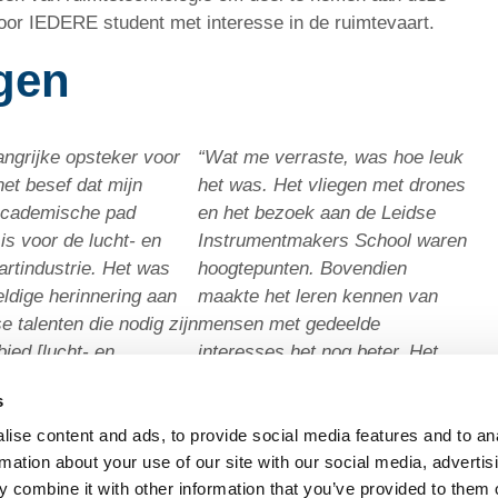
or IEDERE student met interesse in de ruimtevaart.
gen
angrijke opsteker voor
“Wat me verraste, was hoe leuk
het besef dat mijn
het was. Het vliegen met drones
academische pad
en het bezoek aan de Leidse
is voor de lucht- en
Instrumentmakers School waren
artindustrie. Het was
hoogtepunten. Bovendien
ldige herinnering aan
maakte het leren kennen van
e talenten die nodig zijn
mensen met gedeelde
bied [lucht- en
interesses het nog beter. Het
rt]. Van ingenieurs tot
ging niet alleen om technische
s
n en nog veel meer!”
onderwerpen; ik leerde ook over
marketing en business.”
ise content and ads, to provide social media features and to an
sca, Space Engineering
rmation about your use of our site with our social media, advertis
– Felix, Leidse
 combine it with other information that you’ve provided to them o