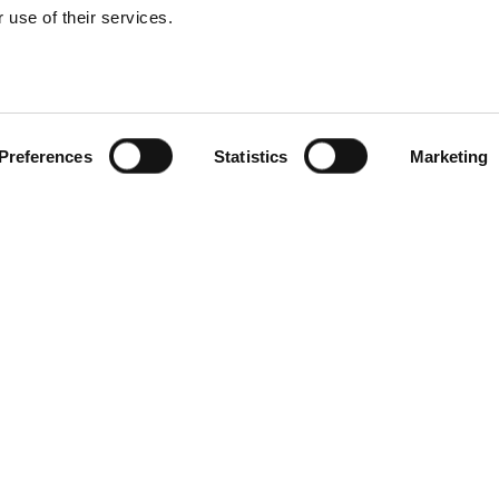
instrumentmakers School
 use of their services.
es en inschrijfgeld
Preferences
Statistics
Marketing
raagd om een korte motivatie, studie-informatie en je
sten te voldoen en voldoende deelnemers met verschillende
inaire projecten. Zodra je aan de voorwaarden voldoet en je
bevestigingsmail met instructies om de deelnamekosten te
 deelname succesvol bevestigd.
?
L Space Campus Summer School en je inschrijven via de