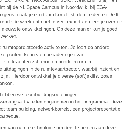
ESTEC, SRON, TNO, Airbus, SBIC, West End, S[&]T en
begint bij de NL Space Campus in Noordwijk, bij ESA-
lgens maak je een tour door de steden Leiden en Delft,
rende de week ontmoet je veel experts en leer je over de
e nieuwste ontwikkelingen. Op deze manier kun je goed
 werken.
uimtegerelateerde activiteiten. Je leert de andere
rke punten, kennis en benaderingen van
t je je krachten zult moeten bundelen om in
e uitdagingen in de ruimtevaartsector, waarbij inzicht en
ijn. Hierdoor ontwikkel je diverse (soft)skills, zoals
enken.
 hebben we teambuildingsoefeningen,
werkingsactiviteiten opgenomen in het programma. Deze
ct team building, netwerkborrels, een projectpresentatie
 barbecue.
bben van ruimtetechnologie om deel te nemen aan deze