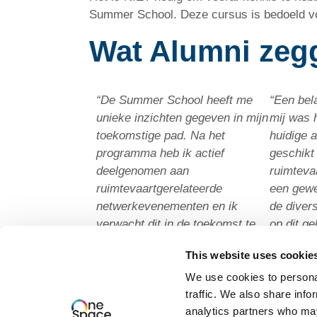
Summer School. Deze cursus is bedoeld vo
Wat Alumni zeg
“De Summer School heeft me
“Een bel
unieke inzichten gegeven in mijn
mij was 
toekomstige pad. Na het
huidige 
programma heb ik actief
geschikt 
deelgenomen aan
ruimteva
ruimtevaartgerelateerde
een gewe
netwerkevenementen en ik
de divers
verwacht dit in de toekomst te
op dit ge
blijven doen. Ik geloof dat dit
ruimtevaa
This website uses cookie
slechts het begin is van mijn
advocate
reis in dit vakgebied.”
We use cookies to personal
– France
traffic. We also share info
– Stefan, HR Management
TU Delft
analytics partners who may