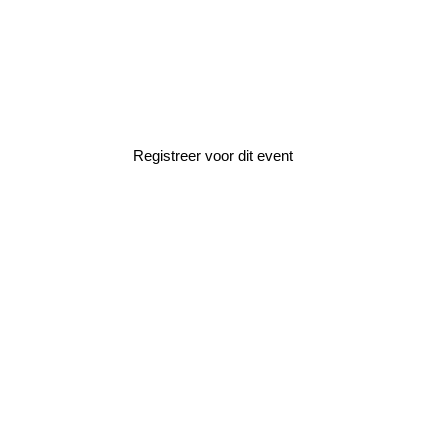
Home
»
Events
»
NL Space Summer School
NL Space Sum
Registreer voor dit event