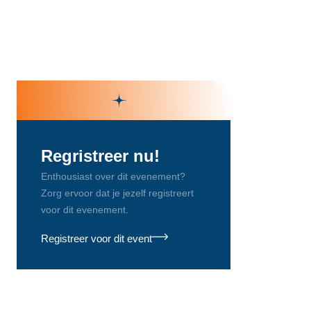
Regristreer nu!
Enthousiast over dit evenement?
Zorg ervoor dat je jezelf registreert
voor dit evenement.
Registreer voor dit event