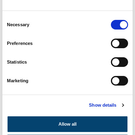
Consent
Necessary
Selection
Preferences
Statistics
Evenement datum
30/04/2026
Marketing
PLNT Leiden
Locatie
Show details
Allow all