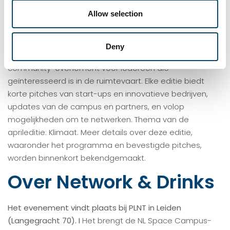
Allow selection
Elke laatste donderdag van de maand om 17:00 uur CET
Deny
organiseren we Network & Drinks, het maandelijkse
community-evenement voor iedereen die
geïnteresseerd is in de ruimtevaart. Elke editie biedt
korte pitches van start-ups en innovatieve bedrijven,
updates van de campus en partners, en volop
mogelijkheden om te netwerken. Thema van de
aprileditie: Klimaat. Meer details over deze editie,
waaronder het programma en bevestigde pitches,
worden binnenkort bekendgemaakt.
Over Network & Drinks
Het evenement vindt plaats bij PLNT in Leiden
(Langegracht 70). I
Het brengt de NL Space Campus-