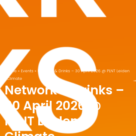
Home
»
Events
»
Network & Drinks – 30 April 2026 @ PLNT Leiden
| Climate
Network & Drinks –
30 April 2026 @
PLNT Leiden |