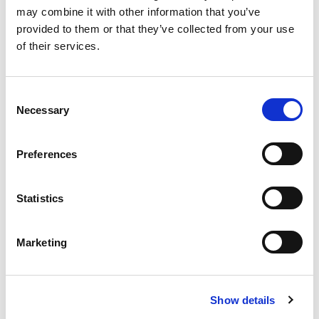
may combine it with other information that you’ve
provided to them or that they’ve collected from your use
of their services.
Consent
Necessary
Selection
Preferences
Statistics
Evenement datum
26/02/2026
Marketing
Show details
14:00 - 16:00