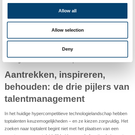
Tijd
Allow all
Allow selection
Drie perspectieven op hoe je nieuw talent kunt aantrekken, wat
Deny
je moet weten voordat je iemand aanneemt en wat de algemene
ervaring is met het aannemen van personeel.
Aantrekken, inspireren,
behouden: de drie pijlers van
talentmanagement
In het huidige hypercompetitieve technologielandschap hebben
toptalenten keuzemogelijkheden – en ze kiezen zorgvuldig. Het
zoeken naar toptalent begint niet met het plaatsen van een