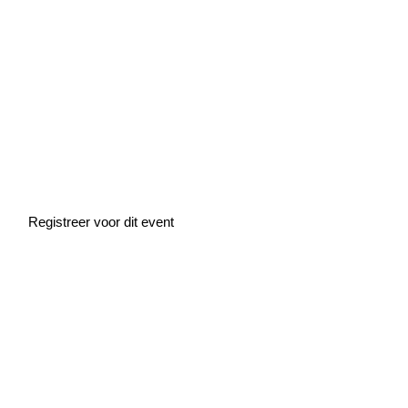
Home
»
Events
»
Deep-Dive Sessie: Talent
Deep-Dive Sessie:
Talent
Registreer voor dit event