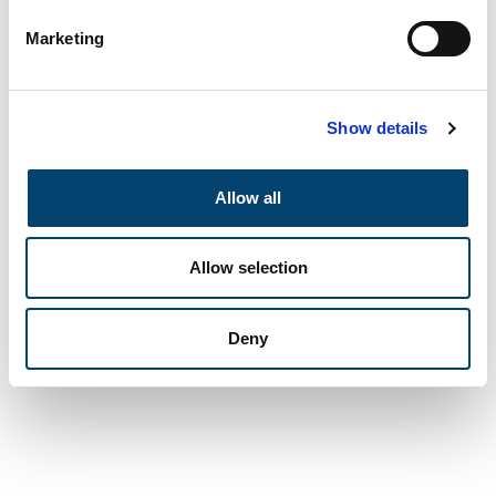
Tower. De SSC is een tweedaagse business accelerator voor
Marketing
pre-bootstrap startups of teams met ruimtevaartgerelateerde
bedrijfsideeën. Het evenement staat open voor een wereldwijde
groep aanmelders, bestaande uit studenten en jonge
Show details
professionals tussen de […]
Allow all
Allow selection
Deny