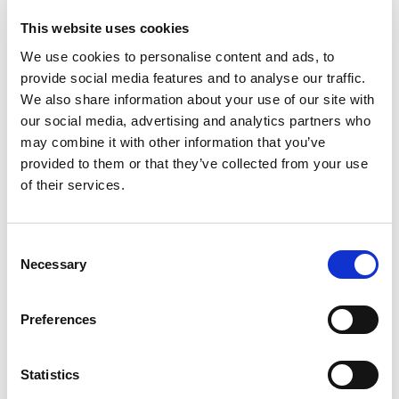
EO4impact: Air Quality
This website uses cookies
We use cookies to personalise content and ads, to
NL Space Campus, samen met partners NSO, SpaceNed en de
provide social media features and to analyse our traffic.
We also share information about your use of our site with
faculteit ITC van de Universiteit Twente, nodigt u uit voor het
our social media, advertising and analytics partners who
komende “EO4impact – Air Quality” evenement, dat plaatsvindt
may combine it with other information that you’ve
op 19 juni in Enschede. Dit evenement brengt de nationale
provided to them or that they’ve collected from your use
aardobservatiegemeenschap samen om zich te richten op twee
of their services.
belangrijke doelen: Het opbouwen van een kennis- en […]
SGAC Presenteert: 1e
Consent
Benelux Space Startup
Necessary
Selection
Competitie
Preferences
About this event De 1e Benelux Space Startup Competition
Statistics
(SSC) vindt plaats op 1 en 2 mei 2025 in de Rotterdam Science