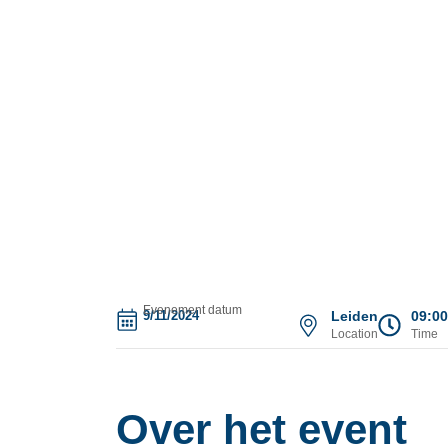
Evenement datum
9/11/2024
Leiden
09:00
Location
Time
Over het event