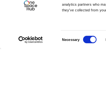
analytics partners who may
they’ve collected from your
Consent
Necessary
Selection
Klaar om te starte
Verhoog uw ruimtevaartb