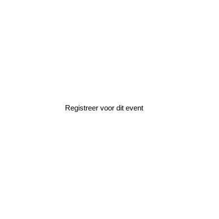
Home
»
Events
»
Maak kennis met de LiS
Maak kennis me
Maak kennis met de LIS en kom naar de open
Registreer voor dit event