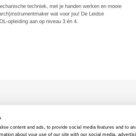
nmechanische techniek, met je handen werken en mooie
earch)instrumentmaker wat voor jou! De Leidse
OL-opleiding aan op niveau 3 én 4.
enementen
s
ise content and ads, to provide social media features and to an
n gerelateerde programma's die in het Nederlands gegeven 
rmation about your use of our site with our social media, advertis