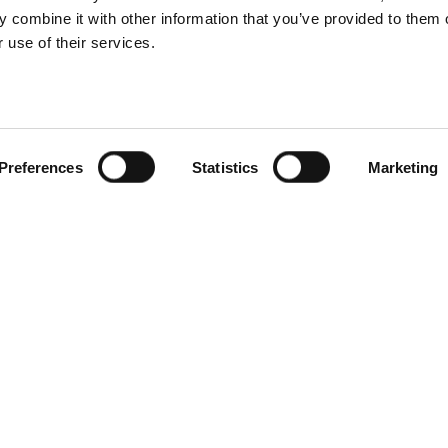
 combine it with other information that you’ve provided to them o
 use of their services.
Preferences
Statistics
Marketing
n?
Al onze programma's
edrijf