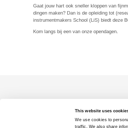
Gaat jouw hart ook sneller kloppen van fij
dingen maken? Dan is de opleiding tot (res
instrumentmakers School (LiS) biedt deze B
Kom langs bij een van onze opendagen.
Onze laatste ev
This website uses cookie
We use cookies to personal
Er zij
traffic. We also share info