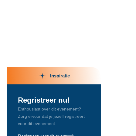
Inspiratie
Regristreer nu!
Enthousiast over dit evenement?
Zorg ervoor dat je jezelf registreert
voor dit evenement.